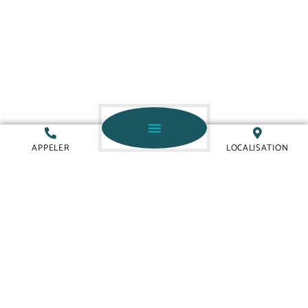
APPELER
LOCALISATION
©NOM ENTREPRISE
TOUS DROITS RÉSERVÉS
MENTIONS LÉGALES
PLAN DU SITE
RÉALISATION & RÉFÉRENCEMENT :